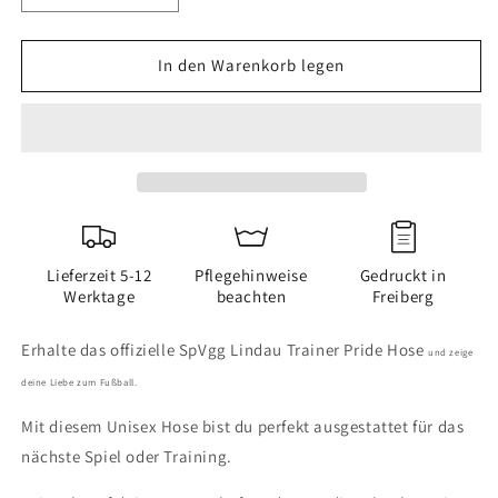
die
die
Menge
Menge
für
für
In den Warenkorb legen
SpVgg
SpVgg
Lindau
Lindau
-
-
Trainer
Trainer
Pride
Pride
Hose
Hose
Unisex
Unisex
Lieferzeit 5-12
Pflegehinweise
Gedruckt in
Werktage
beachten
Freiberg
Erhalte das offizielle SpVgg Lindau Trainer Pride Hose
und zeige
deine Liebe zum Fußball.
Mit diesem Unisex Hose bist du perfekt ausgestattet für das
nächste Spiel oder Training.