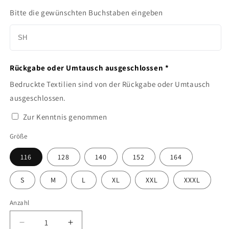
Bitte die gewünschten Buchstaben eingeben
Rückgabe oder Umtausch ausgeschlossen *
Bedruckte Textilien sind von der Rückgabe oder Umtausch
ausgeschlossen.
Zur Kenntnis genommen
Größe
116
128
140
152
164
S
M
L
XL
XXL
XXXL
Anzahl
Anzahl
Verringere
Erhöhe