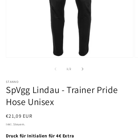
Medien
M
1
2
in
in
von
1
/
2
Modal
M
öffnen
ö
STANNO
SpVgg Lindau - Trainer Pride
Hose Unisex
Normaler
€21,09 EUR
Preis
Inkl. Steuern.
Druck für Initialien für 4€ Extra